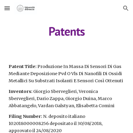
Skip to main content
Skip to navigation
Patents
Patent Title:
Produzione In Massa Di Sensori Di Gas
Mediante Deposizione Pvd O Vls Di Nanofili Di Ossidi
Metallici Su Substrati Isolanti E Sensori Così Ottenuti
Inventors:
Giorgio Sberveglieri, Veronica
Sberveglieri, Dario Zappa,
Giorgio Duina, Marco
Abbatangelo, Vardan Galstyan
, Elisabetta Comini
Filing Number:
N. deposito italiano
102018000008256 depositato il 30/08/2018,
approvat
o il 24
/0
8
/20
20